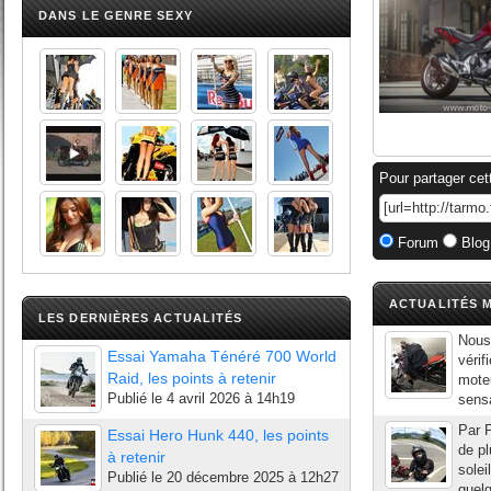
DANS LE GENRE SEXY
Pour partager cet
Forum
Blog
ACTUALITÉS M
LES DERNIÈRES ACTUALITÉS
Nous 
Essai Yamaha Ténéré 700 World
vérif
Raid, les points à retenir
mote
Publié le
4 avril 2026 à 14h19
sensa
Par P
Essai Hero Hunk 440, les points
de pl
à retenir
solei
Publié le
20 décembre 2025 à 12h27
quelq