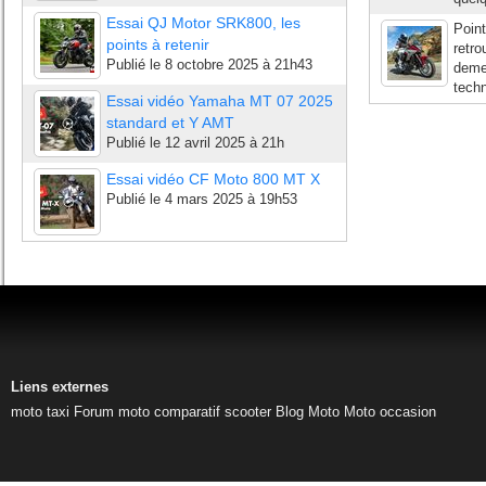
Essai QJ Motor SRK800, les
Point
points à retenir
retr
Publié le
8 octobre 2025 à 21h43
deme
techn
Essai vidéo Yamaha MT 07 2025
standard et Y AMT
Publié le
12 avril 2025 à 21h
Essai vidéo CF Moto 800 MT X
Publié le
4 mars 2025 à 19h53
Liens externes
moto taxi
Forum moto
comparatif scooter
Blog Moto
Moto occasion