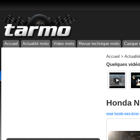
Accueil
Actualité moto
Video moto
Revue technique moto
Casque 
Accueil
>
Actualit
Quelques vidéos
Honda NC
essai
honda
pare brise