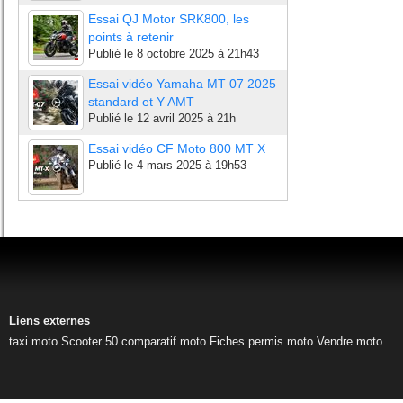
Essai QJ Motor SRK800, les
points à retenir
Publié le
8 octobre 2025 à 21h43
Essai vidéo Yamaha MT 07 2025
standard et Y AMT
Publié le
12 avril 2025 à 21h
Essai vidéo CF Moto 800 MT X
Publié le
4 mars 2025 à 19h53
Liens externes
taxi moto
Scooter 50
comparatif moto
Fiches permis moto
Vendre moto