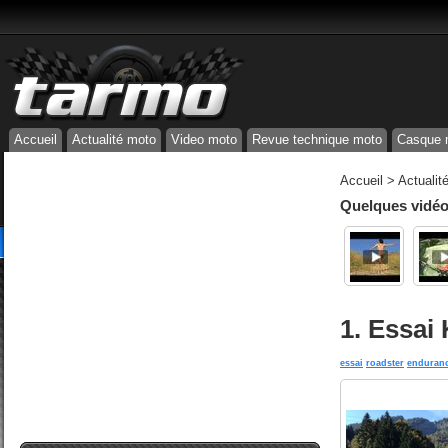
Accueil
Actualité moto
Video moto
Revue technique moto
Casque 
Accueil
>
Actualit
Quelques vidéos
1. Essai
essai
roadster
enduran