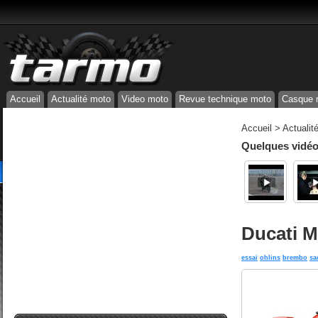
Accueil
Actualité moto
Video moto
Revue technique moto
Casque 
Accueil
>
Actualit
Quelques vidéos
Ducati M
essai
ohlins
brembo
sa