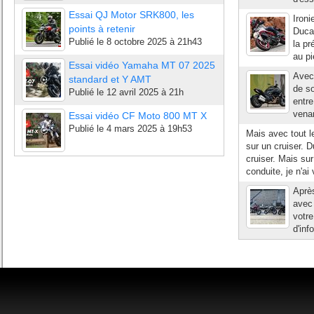
Essai QJ Motor SRK800, les
Ironi
points à retenir
Duca
Publié le
8 octobre 2025 à 21h43
la p
au pi
Essai vidéo Yamaha MT 07 2025
Avec 
standard et Y AMT
de so
Publié le
12 avril 2025 à 21h
entre
venan
Essai vidéo CF Moto 800 MT X
Publié le
4 mars 2025 à 19h53
Mais avec tout le
sur un cruiser. D
cruiser. Mais su
conduite, je n'ai 
Après
avec 
votre
d'inf