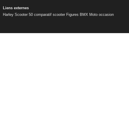
Liens externes
Harley
Scooter 50
comparatif scooter
Figures BMX
Moto occasion