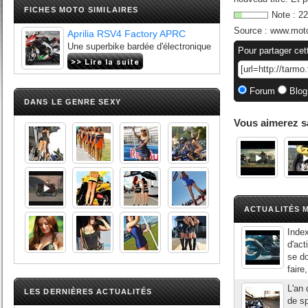
FICHES MOTO SIMILAIRES
Note :
22
Source :
www.moto
Aprilia RSV4 Factory APRC
Une superbike bardée d'électronique
Pour partager cet
Forum
Blog
DANS LE GENRE SEXY
Vous aimerez s
ACTUALITÉS M
Inde
d'act
se d
faire
L'an 
LES DERNIÈRES ACTUALITÉS
de sp