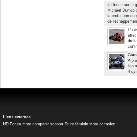
Je fonce sur le 
Michael Dunlop pi
la protection du
de l'échappement
L'us
effet
droit
contr
Gard
A pr
l'on 
4 cyl
Liens externes
HD
Forum moto
comparer scooter
Stunt féminin
Moto occasion