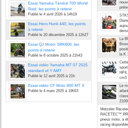
nouve
Essai Yamaha Ténéré 700 World
préte
Raid, les points à retenir
Publié le
4 avril 2026 à 14h19
STKSt
Dian
Essai Hero Hunk 440, les points
aujou
à retenir
demai
Publié le
20 décembre 2025 à 12h27
La B
Brux
Essai QJ Motor SRK800, les
posit
points à retenir
la K 
Publié le
8 octobre 2025 à 21h43
Cette
Essai vidéo Yamaha MT 07 2025
spor
standard et Y AMT
HP4, 
Publié le
12 avril 2025 à 21h
cm3. 
Essai vidéo CF Moto 800 MT X
Le ma
Publié le
4 mars 2025 à 19h53
atlan
class
Z1000
Metzeler Racete
RACETEC™ RR, la
pneus moto, a é
racing disponi