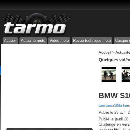
Accueil
Actualité moto
Video moto
Revue technique moto
Casque 
Accueil
>
Actualit
Quelques vidéos
BMW S100
bmw
bmw s1000rr
hype
Publié le
29 avril 
Publié le jeudi 28
Challenge en versi
nouveau titre. Et p