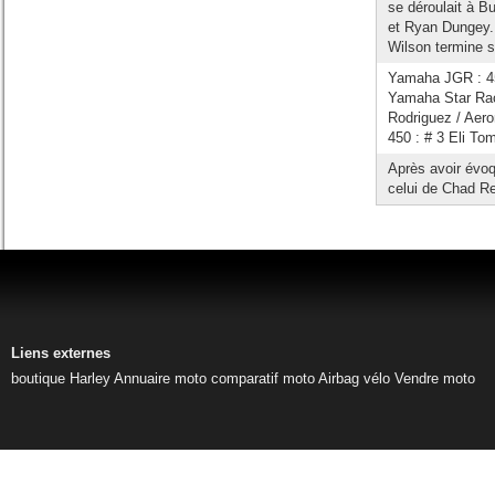
se déroulait à 
et Ryan Dungey. 
Wilson termine s
Yamaha JGR : 450
Yamaha Star Rac
Rodriguez / Aero
450 : # 3 Eli Tom
Après avoir évo
celui de Chad Re
Liens externes
boutique Harley
Annuaire moto
comparatif moto
Airbag vélo
Vendre moto