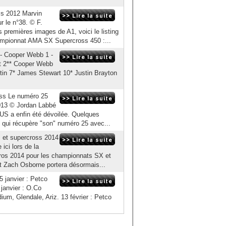
s 2012 Marvin
 le n°38. © F.
 premières images de A1, voici le listing
mpionnat AMA SX Supercross 450 :...
- Cooper Webb 1 -
t 2** Cooper Webb
in 7* James Stewart 10* Justin Brayton
ss Le numéro 25
2013 © Jordan Labbé
US a enfin été dévoilée. Quelques
qui récupère "son" numéro 25 avec...
 et supercross 2014
ici lors de la
ros 2014 pour les championnats SX et
 Zach Osborne portera désormais...
5 janvier : Petco
 janvier : O.Co
ium, Glendale, Ariz. 13 février : Petco