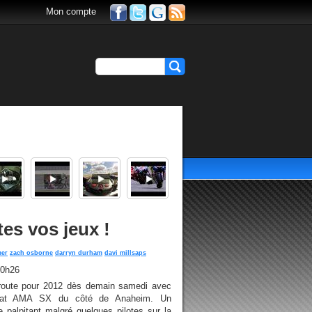
Mon compte
es vos jeux !
mer
zach osborne
darryn durham
davi millsaps
10h26
 route pour 2012 dès demain samedi avec
onnat AMA SX du côté de Anaheim. Un
 palpitant malgré quelques pilotes sur la