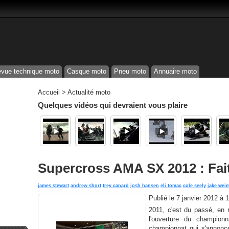
vue technique moto
Casque moto
Pneu moto
Annuaire moto
Accueil
>
Actualité moto
Quelques vidéos qui devraient vous plaire
Supercross AMA SX 2012 : Fait
james stewart
andrew short
trey canard
josh hansen
eli tomac
cole seely
jake wei
Publié le
7 janvier 2012 à 
2011, c'est du passé, en
l'ouverture du champi
championnat qui s'annonce