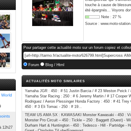
touche à cause de blessure
été épargnés... Voyons don
Note :
27
%
Source :
www.moto-statio
Pour partager cette actualité moto sur un forum copiez et collez
Forum
Blog / Html
ACTUALITÉS MOTO SIMILAIRES
Yamaha JGR : 450 : # 51 Justin Barcia / # 23 Weston Peick / # 
 World
Yamaha Star Racing : 250 : # 6 Jeremy Martin / # 17 Cooper 
Rodriguez / Aeron Plessinger Honda Factory : 450 : # 41 Trey
9
450 : # 3 Eli Tomac - 250 : # 19...
TEAM US AMA SX : KAWASAKI Monster Kawasaki - 450 : Vil
points
Monster Pro Circuit – 450 : Tickle – 250 : Baggett (Ouest) - Wil
Durham Hart & Huntington - 450 : Tedesco - Hill - Partridge -
à 12h27
Grant - Chisholm TiLube/Foremost...