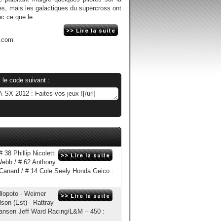
s, mais les galactiques du supercross ont
c ce que le...
n.com
 le code suivant :
38 Phillip Nicoletti
Webb / # 62 Anthony
 Canard / # 14 Cole Seely Honda Geico :
lopoto - Weimer
son (Est) - Rattray -
 Hansen Jeff Ward Racing/L&M – 450 :