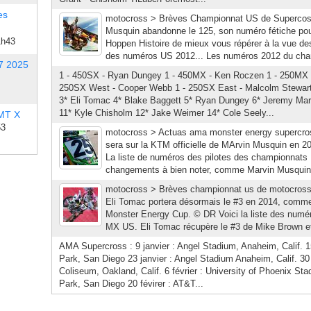
es
motocross > Brèves Championnat US de Supercos
Musquin abandonne le 125, son numéro fétiche pour
1h43
Hoppen Histoire de mieux vous répérer à la vue des
des numéros US 2012... Les numéros 2012 du cha
7 2025
1 - 450SX - Ryan Dungey 1 - 450MX - Ken Roczen 1 - 250MX 
250SX West - Cooper Webb 1 - 250SX East - Malcolm Stewar
3* Eli Tomac 4* Blake Baggett 5* Ryan Dungey 6* Jeremy Mart
11* Kyle Chisholm 12* Jake Weimer 14* Cole Seely...
 MT X
53
motocross > Actuas ama monster energy supercro
sera sur la KTM officielle de MArvin Musquin en 
La liste de numéros des pilotes des championnats 
changements à bien noter, comme Marvin Musquin 
motocross > Brèves championnat us de motocross
Eli Tomac portera désormais le #3 en 2014, comme 
Monster Energy Cup. © DR Voici la liste des numé
MX US. Eli Tomac récupère le #3 de Mike Brown et
AMA Supercross : 9 janvier : Angel Stadium, Anaheim, Calif. 1
Park, San Diego 23 janvier : Angel Stadium Anaheim, Calif. 30
Coliseum, Oakland, Calif. 6 février : University of Phoenix Stad
Park, San Diego 20 févirer : AT&T...