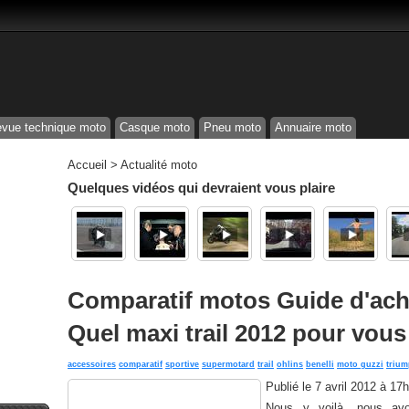
vue technique moto
Casque moto
Pneu moto
Annuaire moto
Accueil
>
Actualité moto
Quelques vidéos qui devraient vous plaire
Comparatif motos Guide d'ach
Quel maxi trail 2012 pour vous
accessoires
comparatif
sportive
supermotard
trail
ohlins
benelli
moto guzzi
trium
Publié le
7 avril 2012 à 17
Nous y voilà, nous av