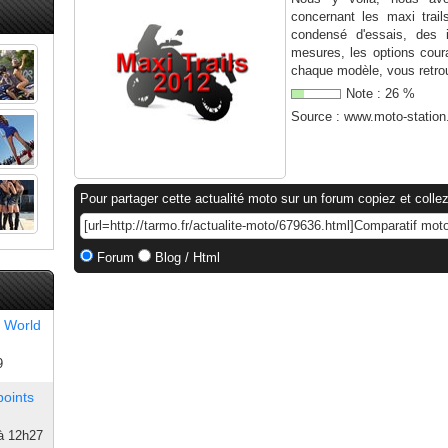
concernant les maxi trail
condensé d'essais, des i
mesures, les options cour
chaque modèle, vous retrou
Note :
26
%
Source :
www.moto-statio
Pour partager cette actualité moto sur un forum copiez et collez
Forum
Blog / Html
 World
9
points
à 12h27