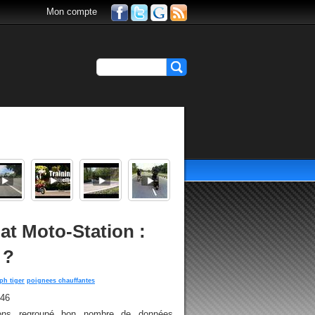
Mon compte
at Moto-Station :
 ?
ph tiger
poignees chauffantes
h46
ons regroupé bon nombre de données