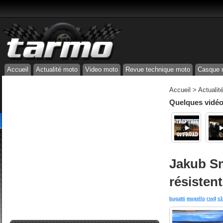
Accueil
Actualité moto
Video moto
Revue technique moto
Casque 
Accueil
>
Actualit
Quelques vidéos
Jakub Sm
résistent
bugatti
mugello
rsv4
s1