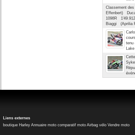
Classement des 
Effenbert) Duca
1098R 1'49.912
Biaggi (Aprilia
Carlo
cours
tenu 
Lake 
Cett
Sykes
Répub
événe
Liens externes
boutique Harley
Annuaire moto
comparatif moto
Airbag vélo
Vendre moto