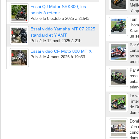
Meill
Essai QJ Motor SRK800, les
s'imp
points à retenir
Publié le
8 octobre 2025 à 21h43
Tom S
l'hom
Essai vidéo Yamaha MT 07 2025
Kawas
standard et Y AMT
un se
Publié le
12 avril 2025 à 21h
Par A
certa
Essai vidéo CF Moto 800 MT X
twins
Publié le
4 mars 2025 à 19h53
premi
Par A
redou
brita
séanc
Le v
l'int
de Do
domic
Domin
s'en
concl
dans 