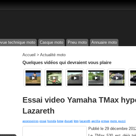
vue technique moto
Casque moto
Pneu moto
Annuaire moto
Accueil
>
Actualité moto
Quelques vidéos qui devraient vous plaire
Essai video Yamaha TMax hyp
Lazareth
accessoires
essai
honda
bmw
ducati
ktm
lazareth
aprilia
ermax
moto guzzi
Publié le
29 décembre 201
Le TMax 530 est déjà très