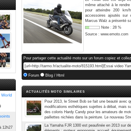
même attaché à le rendre
pour atteindre 200 km/h
accessoires ajoutés sur 
Marcus Walz a présenté sa c
Note :
28
%
Source :
www.emoto.com
Pour partager cette actualité moto sur un forum copiez et collez
Forum
Blog / Html
ACTUALITÉS MOTO SIMILAIRES
 World
Pour 2013, le Street Bob se fait une beauté avec 
9
modifications esthétiques sujettes à débat, mais su
des coloris Hardy Candy pour les amateurs de motos
points
paillettes nichées dans la peinture. Le nouveau Str
La Yamaha FJR 1300 est peaufinée en 2013 sur d
à 12h27
éléments : moteur, ergonomie, accueil, équipement