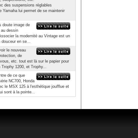
vec des suspensions réglables
de Yamaha lui permet de se maintenir
ns doute image de
0 au dessin
ssocier la modernité au Vintage est un
en douceur en se...
voir le nouveau
otection, de
s, etc. tout est là sur le papier pour
h Trophy 1200, et Trophy...
ntre de ce que
série NC700, Honda
c le MSX 125 à l'esthétique joufflue et
i sont à la pointe...