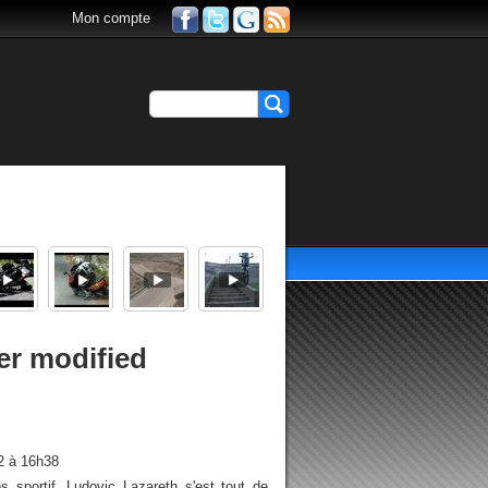
Mon compte
er modified
2 à 16h38
 sportif. Ludovic Lazareth s'est tout de