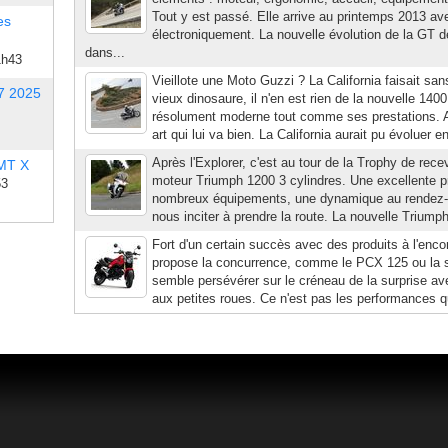
Tout y est passé. Elle arrive au printemps 2013 a
es
électroniquement. La nouvelle évolution de la GT 
dans...
1h43
Vieillote une Moto Guzzi ? La California faisait sa
7 2025
vieux dinosaure, il n'en est rien de la nouvelle 140
résolument moderne tout comme ses prestations. A
art qui lui va bien. La California aurait pu évoluer 
Après l'Explorer, c'est au tour de la Trophy de rece
 MT X
moteur Triumph 1200 3 cylindres. Une excellente pr
53
nombreux équipements, une dynamique au rendez-vou
nous inciter à prendre la route. La nouvelle Triump
Fort d'un certain succès avec des produits à l'enco
propose la concurrence, comme le PCX 125 ou la 
semble persévérer sur le créneau de la surprise ave
aux petites roues. Ce n'est pas les performances qu