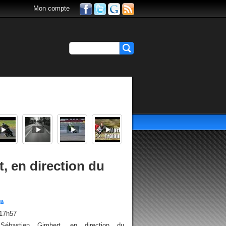
Mon compte
, en direction du
ga
 17h57
 Sébastien Gimbert, en direction du