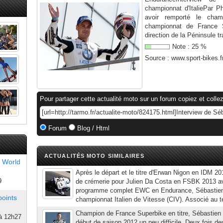
championnat d'ItaliePar P
avoir remporté le cha
championnat de France 
direction de la Péninsule tr
Note :
25
%
Source :
www.sport-bikes.f
Pour partager cette actualité moto sur un forum copiez et collez
Forum
Blog / Html
ACTUALITÉS MOTO SIMILAIRES
 World
Après le départ et le titre d'Erwan Nigon en IDM 2
9
de crémerie pour Julien Da Costa en FSBK 2013 a
programme complet EWC en Endurance, Sébastien G
points
championnat Italien de Vitesse (CIV). Associé au 
Champion de France Superbike en titre, Sébastien
à 12h27
début de saison 2012 un peu difficile. Deux fois d