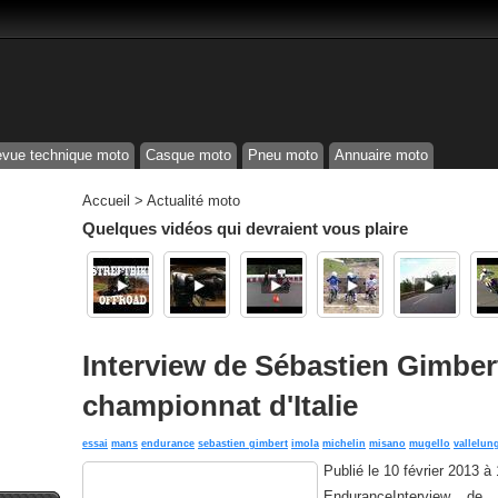
vue technique moto
Casque moto
Pneu moto
Annuaire moto
Accueil
>
Actualité moto
Quelques vidéos qui devraient vous plaire
Interview de Sébastien Gimbert
championnat d'Italie
essai
mans
endurance
sebastien gimbert
imola
michelin
misano
mugello
vallelun
Publié le
10 février 2013 à
EnduranceInterview de