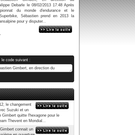
hilippe Debarle le 08/02/2013 17:48 Après
mpionnat du monde d'endurance et le
Superbike, Sébastien prend en 2013 la
ansalpine pour y disputer...
r
 le code suivant :
012, le changement
vec Suzuki et un
imbert quitte l'hexagone pour le
team Thevent en Mondial...
 Gimbert connait un
euxième en ouverture