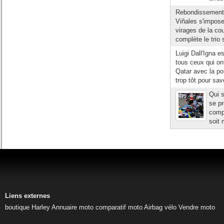
Rebondissements
Viñales s'impose
virages de la co
complète le trio 
Luigi Dall'Igna e
tous ceux qui on
Qatar avec la po
trop tôt pour savo
Qui s
se pr
compé
soit 
Liens externes
boutique Harley
Annuaire moto
comparatif moto
Airbag vélo
Vendre moto