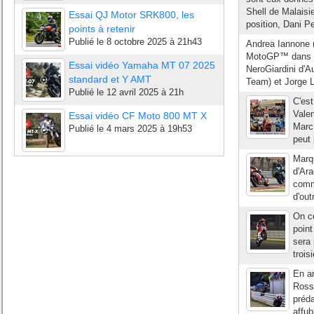
Shell de Malaisie
Essai QJ Motor SRK800, les
position, Dani P
points à retenir
Publié le
8 octobre 2025 à 21h43
Andrea Iannone (D
MotoGP™ dans un
Essai vidéo Yamaha MT 07 2025
NeroGiardini d'A
standard et Y AMT
Team) et Jorge 
Publié le
12 avril 2025 à 21h
C'est
Vale
Essai vidéo CF Moto 800 MT X
Marc 
Publié le
4 mars 2025 à 19h53
peut
Marqu
d'Ara
comm
d'out
On c
point
sera
trois
En ar
Rossi
préd
affub