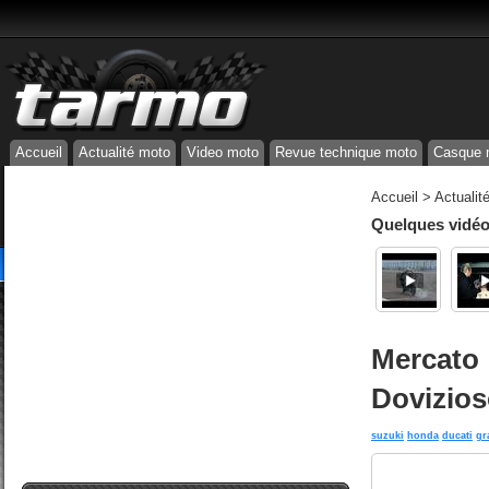
Accueil
Actualité moto
Video moto
Revue technique moto
Casque 
Accueil
>
Actualit
Quelques vidéos
Mercato 
Dovizios
suzuki
honda
ducati
gr