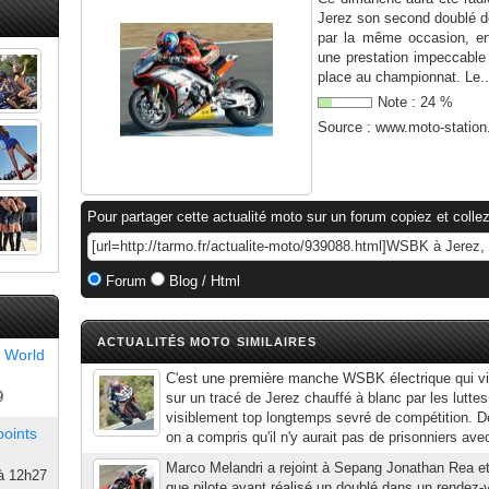
Jerez son second doublé de
par la même occasion, en
une prestation impeccable 
place au championnat. Le..
Note :
24
%
Source :
www.moto-statio
Pour partager cette actualité moto sur un forum copiez et collez
Forum
Blog / Html
ACTUALITÉS MOTO SIMILAIRES
 World
C'est une première manche WSBK électrique qui vie
9
sur un tracé de Jerez chauffé à blanc par les luttes 
visiblement top longtemps sevré de compétition. Dè
points
on a compris qu'il n'y aurait pas de prisonniers avec
Marco Melandri a rejoint à Sepang Jonathan Rea e
à 12h27
que pilote ayant réalisé un doublé dans un rendez-