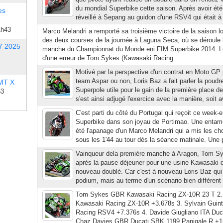
du mondial Superbike cette saison. Après avoir été j
es
réveillé à Sepang au guidon d'une RSV4 qui était à
1h43
Marco Melandri a remporté sa troisième victoire de la saison l
des deux courses de la journée à Laguna Seca, où se déroule
7 2025
manche du Championnat du Monde eni FIM Superbike 2014. Le pi
d'une erreur de Tom Sykes (Kawasaki Racing...
Motivé par la perspective d'un contrat en Moto GP
team Aspar ou non, Loris Baz a fait parler la poudre
 MT X
Superpole utile pour le gain de la première place de
53
s'est ainsi adjugé l'exercice avec la manière, soit 
C'est parti du côté du Portugal qui reçoit ce week-
Superbike dans son joyau de Portimao. Une entam
été l'apanage d'un Marco Melandri qui a mis les ch
sous les 1'44 au tour dès la séance matinale. Une 
Vainqueur dela première manche à Aragon, Tom Sy
après la pause déjeuner pour une usine Kawasaki q
nouveau doublé. Car c'est à nouveau Loris Baz qu
podium, mais au terme d'un scénario bien différent p
Tom Sykes GBR Kawasaki Racing ZX-10R 23 T 2.
Kawasaki Racing ZX-10R +3.678s 3. Sylvain Guinto
Racing RSV4 +7.376s 4. Davide Giugliano ITA Duc
Chaz Davies GBR Ducati SBK 1199 Panigale R +