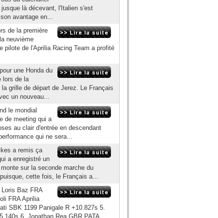
usque là décevant, l'Italien s'est
 son avantage en...
ors de la première
 la neuvième
lote de l'Aprilia Racing Team a profité
 pour une Honda du
 lors de la
 la grille de départ de Jerez. Le Français
avec un nouveau...
end le mondial
e de meeting qui a
oses au clair d'entrée en descendant
performance qui ne sera...
kes a remis ça
ui a enregistré un
i monte sur la seconde marche du
uisque, cette fois, le Français a...
 Loris Baz FRA
li FRA Aprilia
ati SBK 1199 Panigale R +10.827s 5.
15.140s 6. Jonathan Rea GBR PATA