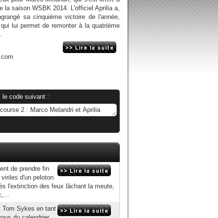
 la saison WSBK 2014. L'officiel Aprilia a,
grangé sa cinquième victoire de l'année,
qui lui permet de remonter à la quatrième
.
n.com
 le code suivant :
nt de prendre fin
viriles d'un peloton
s l'extinction des feux lâchant la meute,
,...
t Tom Sykes en tant
vous du calendrier