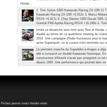
Honda...
1. Tom Sykes GBR Kawasaki Racing ZX-10R 21 T 
Kawasaki Racing ZX-10R +5.012s 3. Marco Melandri
RSV4 +6.417s 4. Chaz Davies GBR Ducati SBK 119
Guintoli FRA Aprilia Racing RSV4 +16.248s 6. Toni
Imola ce dimanche aura rimé avec Rea et Honda, qu
doublé au terme de ce quatrième meeting du cha
2014. Une campagne d'Italie fructueuse pour le te
qu'en Supersport, où la course s'est terminée sur un
La première manche du Superbike à Aragon a déjà 
elle a consacré un doublé Kawasaki historique. En e
constructeur d'Akashi n'avait pas enregistré un tel
depuis 1993. Une performance qui pourrait bien se 
o
Fiches permis moto
Vendre moto