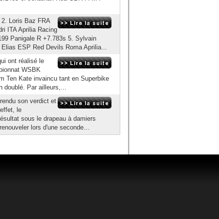
2. Loris Baz FRA
 ITA Aprilia Racing
9 Panigale R +7.783s 5. Sylvain
 Elias ESP Red Devils Roma Aprilia...
i ont réalisé le
mpionnat WSBK
am Ten Kate invaincu tant en Superbike
 doublé. Par ailleurs,...
rendu son verdict et
ffet, le
 résultat sous le drapeau à damiers
renouveler lors d'une seconde...