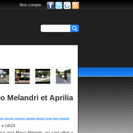
Mon compte
 Melandri et Aprilia
dan morais
niccolo canepa
devils roma
leon haslam
 à 14h24
ux pour Marco Melandri, qui s'est offert à