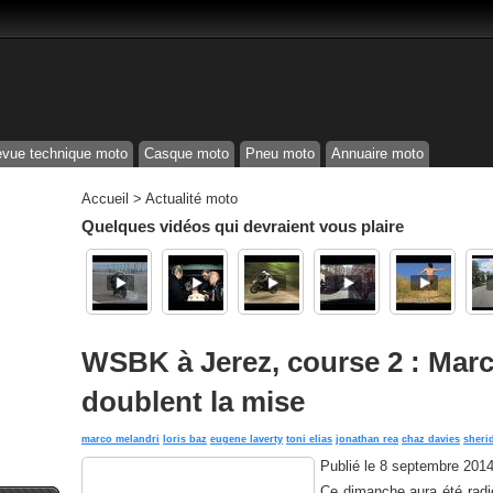
vue technique moto
Casque moto
Pneu moto
Annuaire moto
Accueil
>
Actualité moto
Quelques vidéos qui devraient vous plaire
WSBK à Jerez, course 2 : Marco
doublent la mise
marco melandri
loris baz
eugene laverty
toni elias
jonathan rea
chaz davies
sheri
Publié le
8 septembre 2014
Ce dimanche aura été radie