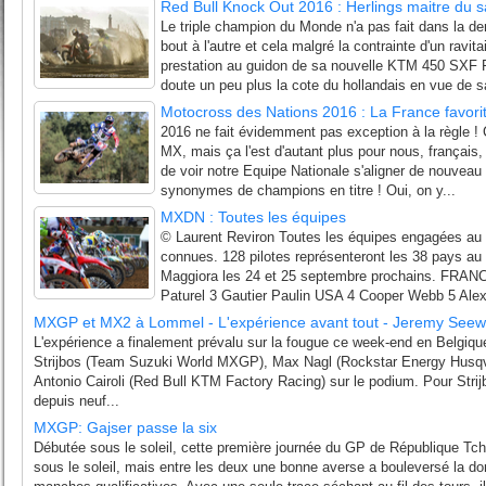
Red Bull Knock Out 2016 : Herlings maitre du s
Le triple champion du Monde n'a pas fait dans la de
bout à l'autre et cela malgré la contrainte d'un ravi
prestation au guidon de sa nouvelle KTM 450 SXF 
doute un peu plus la cote du hollandais en vue de sa
Motocross des Nations 2016 : La France favori
2016 ne fait évidemment pas exception à la règle ! C
MX, mais ça l'est d'autant plus pour nous, français, 
de voir notre Equipe Nationale s'aligner de nouveau
synonymes de champions en titre ! Oui, on y...
MXDN : Toutes les équipes
© Laurent Reviron Toutes les équipes engagées a
connues. 128 pilotes représenteront les 38 pays au 
Maggiora les 24 et 25 septembre prochains. FRAN
Paturel 3 Gautier Paulin USA 4 Cooper Webb 5 Alex
MXGP et MX2 à Lommel - L'expérience avant tout - Jeremy See
L'expérience a finalement prévalu sur la fougue ce week-end en Belgi
Strijbos (Team Suzuki World MXGP), Max Nagl (Rockstar Energy Husqv
Antonio Cairoli (Red Bull KTM Factory Racing) sur le podium. Pour Strijb
depuis neuf...
MXGP: Gajser passe la six
Débutée sous le soleil, cette première journée du GP de République Tc
sous le soleil, mais entre les deux une bonne averse a bouleversé la do