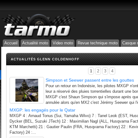
Accueil
Actualité moto
Video moto
Revue technique moto
Casque 
ACTUALITÉS GLENN COLDENHOFF
1
2
3
4
Simpson et Seewer passent entre les gouttes
Pour un retour en Indonésie, les pilotes MXGP n'ont
leur a réservé des pluies torrentielles durant une b
MXGP c'est Shaun Simpson qui s'impose après que
annulée alors qu'en MX2 c'est Jérémy Seewer qui l'
MXGP: les engagés pour le Qatar
MXGP 4 : Arnaud Tonus (Sui, Yamaha Wilvo) 7 : Tanel Leok (EST, Husq
Dycker (BEL, Suzuki JTech) 12 : Maximilian Nagl (ALL, Husqvarna Fact
KTM Marchetti) 21 : Gautier Paulin (FRA, Husqvarna Factory) 22 : Kevi
Factory) 24 :...