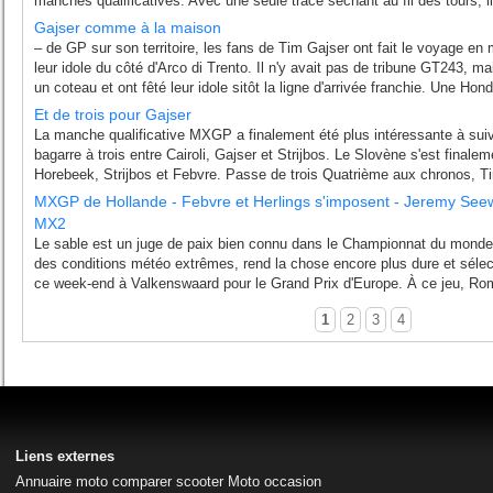
manches qualificatives. Avec une seule trace séchant au fil des tours, il 
Gajser comme à la maison
– de GP sur son territoire, les fans de Tim Gajser ont fait le voyage e
leur idole du côté d'Arco di Trento. Il n'y avait pas de tribune GT243, 
un coteau et ont fêté leur idole sitôt la ligne d'arrivée franchie. Une Hond
Et de trois pour Gajser
La manche qualificative MXGP a finalement été plus intéressante à sui
bagarre à trois entre Cairoli, Gajser et Strijbos. Le Slovène s'est final
Horebeek, Strijbos et Febvre. Passe de trois Quatrième aux chronos, Ti
MXGP de Hollande - Febvre et Herlings s'imposent - Jeremy See
MX2
Le sable est un juge de paix bien connu dans le Championnat du monde
des conditions météo extrêmes, rend la chose encore plus dure et sélecti
ce week-end à Valkenswaard pour le Grand Prix d'Europe. À ce jeu, Ro
1
2
3
4
Liens externes
Annuaire moto
comparer scooter
Moto occasion