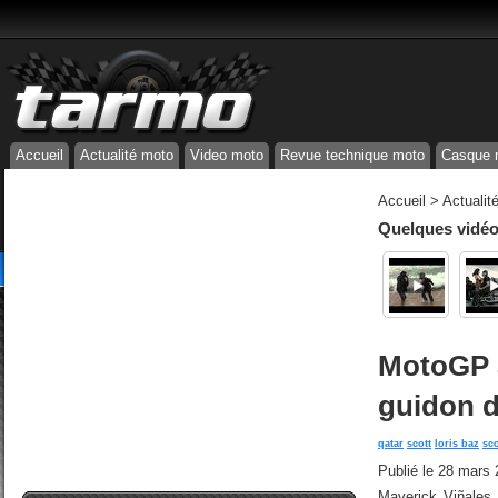
Accueil
Actualité moto
Video moto
Revue technique moto
Casque 
Accueil
>
Actualit
Quelques vidéos
MotoGP a
guidon 
qatar
scott
loris baz
sc
Publié le
28 mars 
Maverick Viñales