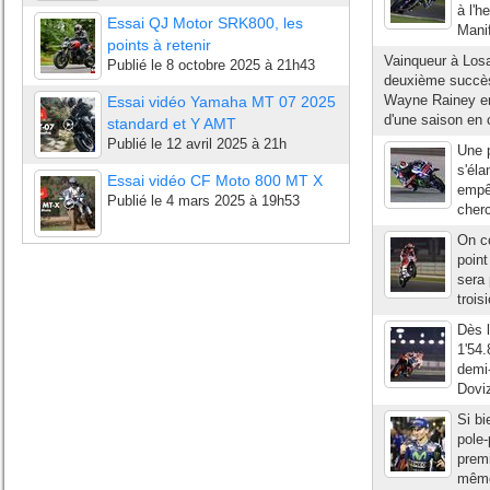
à l'h
Essai QJ Motor SRK800, les
Manif
points à retenir
Vainqueur à Los
Publié le
8 octobre 2025 à 21h43
deuxième succès
Wayne Rainey en
Essai vidéo Yamaha MT 07 2025
d'une saison en c
standard et Y AMT
Publié le
12 avril 2025 à 21h
Une p
s'éla
Essai vidéo CF Moto 800 MT X
empêc
Publié le
4 mars 2025 à 19h53
cherc
On c
point
sera
trois
Dès 
1'54.
demi-
Doviz
Si bi
pole-
premi
mêmes