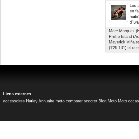
Les p
en fa
huiti
d'Iwa
Marc Marquez (Ho
Phillip Island (A
Maverick Viñales
(1'29.131) et dem
Liens externes
accessoires Harley
Annuaire moto
comparer scooter
Blog Moto
Moto occas