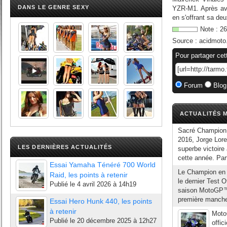
DANS LE GENRE SEXY
YZR-M1. Après avoi
en s'offrant sa de
Note :
26
Source :
acidmoto
Pour partager cet
Forum
Blog
ACTUALITÉS M
Sacré Champion 
2016, Jorge Lor
LES DERNIÈRES ACTUALITÉS
superbe victoire
cette année. Part
Essai Yamaha Ténéré 700 World
Le Champion en t
Raid, les points à retenir
le dernier Test O
Publié le
4 avril 2026 à 14h19
saison MotoGP™ 2
première manche
Essai Hero Hunk 440, les points
à retenir
Moto
Publié le
20 décembre 2025 à 12h27
offic