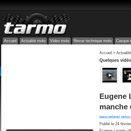
Accueil
Actualité moto
Video moto
Revue technique moto
Casque 
Accueil
>
Actualit
Quelques vidéos
Eugene L
manche d
marco melandri
carlos 
Publié le
24 févrie
Eugene Laverty (Ap