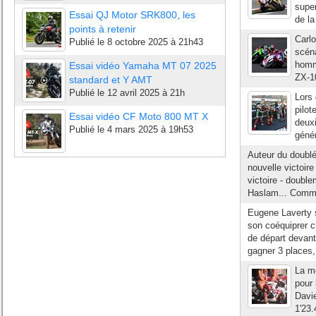
super
Essai QJ Motor SRK800, les
de la
points à retenir
Carl
Publié le
8 octobre 2025 à 21h43
scéna
homm
Essai vidéo Yamaha MT 07 2025
ZX-10
standard et Y AMT
Publié le
12 avril 2025 à 21h
Lors 
pilot
Essai vidéo CF Moto 800 MT X
deuxi
Publié le
4 mars 2025 à 19h53
génér
Auteur du doublé
nouvelle victoir
victoire - doubl
Haslam... Comme
Eugene Laverty s
son coéquiprer c
de départ devant 
gagner 3 places, 
La mé
pour 
Davie
1'23.