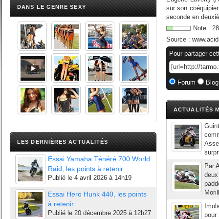
DANS LE GENRE SEXY
sur son coéquipier
seconde en deuxièm
Note :
28
Source :
www.acid
Pour partager cet
Forum
Blog
ACTUALITÉS M
Guin
comm
LES DERNIÈRES ACTUALITÉS
Asse
surpr
Essai Yamaha Ténéré 700 World
Par A
Raid, les points à retenir
deux 
Publié le
4 avril 2026 à 14h19
padd
Moril
Essai Hero Hunk 440, les points
à retenir
Imola
Publié le
20 décembre 2025 à 12h27
pour 