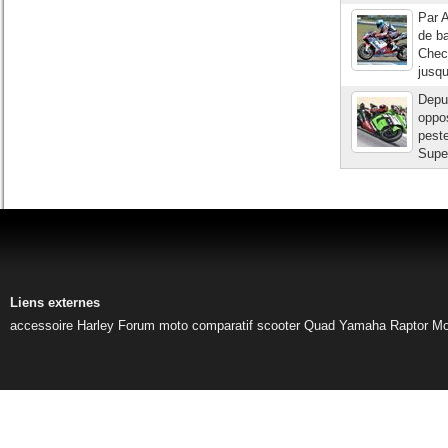
Par A
de ba
Checa
jusqu
Depui
oppo
peste
Super
Liens externes
accessoire Harley
Forum moto
comparatif scooter
Quad Yamaha Raptor
Mo