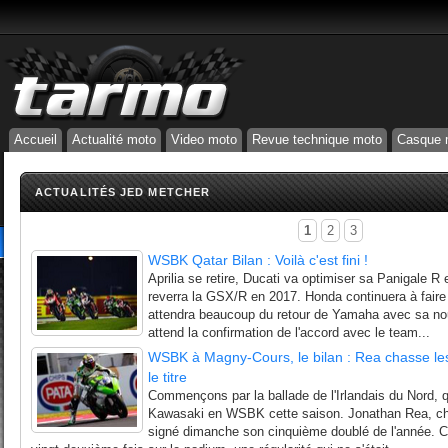
Accueil
Actualité moto
Video moto
Revue technique moto
Casque 
ACTUALITÉS JED METCHER
1
2
3
WSBK Qatar Bilan : Voilà c'est fini !
Aprilia se retire, Ducati va optimiser sa Panigale R 
reverra la GSX/R en 2017. Honda continuera à faire d
attendra beaucoup du retour de Yamaha avec sa n
attend la confirmation de l'accord avec le team...
WSBK à Magny-Cours, le bilan : Rea chasse le
le titre
Commençons par la ballade de l'Irlandais du Nord, q
Kawasaki en WSBK cette saison. Jonathan Rea, c
signé dimanche son cinquième doublé de l'année. Ce 