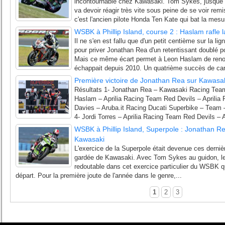
incontournable chez Kawasaki. Tom Sykes, jusque 
va devoir réagir très vite sous peine de se voir rem
c'est l'ancien pilote Honda Ten Kate qui bat la mesur
WSBK à Phillip Island, course 2 : Haslam rafle l
Il ne s'en est fallu que d'un petit centième sur la lign
pour priver Jonathan Rea d'un retentissant doublé p
Mais ce même écart permet à Leon Haslam de renoue
échappait depuis 2010. Un quatrième succès de carr
Première victoire de Jonathan Rea sur Kawasa
Résultats 1- Jonathan Rea – Kawasaki Racing Tea
Haslam – Aprilia Racing Team Red Devils – Aprilia
Davies – Aruba.it Racing Ducati Superbike – Team 
4- Jordi Torres – Aprilia Racing Team Red Devils – Ap
WSBK à Phillip Island, Superpole : Jonathan Re
Kawasaki
L'exercice de la Superpole était devenue ces der
gardée de Kawasaki. Avec Tom Sykes au guidon, le
redoutable dans cet exercice particulier du WSBK qui
départ. Pour la première joute de l'année dans le genre,...
1
2
3