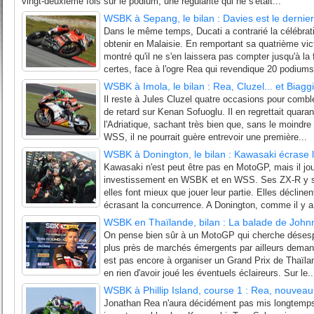
vingt-deuxième fois sur le podium, une régularité qui ne s'était...
WSBK à Sepang, le bilan : Davies est le dernie
Dans le même temps, Ducati a contrarié la célébra
obtenir en Malaisie. En remportant sa quatrième vic
montré qu'il ne s'en laissera pas compter jusqu'à la 
certes, face à l'ogre Rea qui revendique 20 podiums
WSBK à Imola, le bilan : Rea, Cluzel... et Biaggi
Il reste à Jules Cluzel quatre occasions pour combl
de retard sur Kenan Sofuoglu. Il en regrettait quaran
l'Adriatique, sachant très bien que, sans le moindre
WSS, il ne pourrait guère entrevoir une première...
WSBK à Donington, le bilan : Kawasaki écrase 
Kawasaki n'est peut être pas en MotoGP, mais il jou
investissement en WSBK et en WSS. Ses ZX-R y son
elles font mieux que jouer leur partie. Elles déclinen
écrasant la concurrence. A Donington, comme il y a
WSBK en Thaïlande, bilan : La balade de John
On pense bien sûr à un MotoGP qui cherche déses
plus près de marchés émergents par ailleurs deman
est pas encore à organiser un Grand Prix de Thaïl
en rien d'avoir joué les éventuels éclaireurs. Sur le..
WSBK à Phillip Island, course 1 : Rea, nouvea
Jonathan Rea n'aura décidément pas mis longtemps