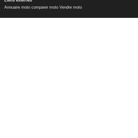
Liens externes
Annuaire moto
comparer moto
Vendre moto