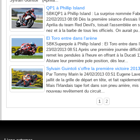
Sylvain Guintoli (Aprilia...
QP1 à Phillip Island
SBKQP1 à Phillip Island : La surprise nommée Fab
22/02/2013 08:08 Dès la première séance d'essais li
Aprilia du team Red Devil's, toisait l'assemblée en s
nez et à la barbe de tous les officiels. On aurait pu..
El Toro entre dans l'arène
SBKSuperpole à Phillip Island : El Toro entre dans
23/02/2013 08:51 Après une première journée difficil
remet les pendules à l'heure en offrant à la Ducati
Alstare leur première pole position, dès leur...
Sylvain Guintoli s'offre la première victoire 201
Par Tommy Marin le 24/02/2013 03:51 Eugene Laverty, 
jaillit de la grille de départ en tête, et fait rapidem
Mais l'Irlandais tape fort dans son pneu arrière, mis
nouveau revêtement du circuit...
1
2