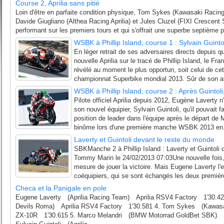
Course 2, Aprilia sans pitié
Loin d'être en parfaite condition physique, Tom Sykes (Kawasaki Racin
Davide Giugliano (Althea Racing Aprilia) et Jules Cluzel (FIXI Crescent S
performant sur les premiers tours et qui s'offrait une superbe septième 
WSBK à Phillip Island, course 1 : Sylvain Guint
En léger retrait de ses adversaires directs depuis qu
nouvelle Aprilia sur le tracé de Phillip Island, le Fra
révélé au moment le plus opportun, soit celui de ce
championnat Superbike mondial 2013. Sûr de son aff
WSBK à Phillip Island, course 2 : Après Guintoli, 
Pilote officiel Aprilia depuis 2012, Eugène Laverty n'a
son nouvel équipier, Sylvain Guintoli, qu'il pouvait 
position de leader dans l'équipe après le départ de
binôme lors d'une première manche WSBK 2013 en.
Laverty et Guintoli devant le reste du monde
SBKManche 2 à Phillip Island : Laverty et Guintoli
Tommy Marin le 24/02/2013 07:03Une nouvelle fois, 
mesure de jouer la victoire. Mais Eugene Laverty l
coéquipiers, qui se sont échangés les deux premièr
Checa et la Panigale en pole
Eugene Laverty (Aprilia Racing Team) Aprilia RSV4 Factory 1′30.42
Devils Roma) Aprilia RSV4 Factory 1′30.581 4. Tom Sykes (Kawas
ZX-10R 1′30.615 5. Marco Melandri (BMW Motorrad GoldBet SBK)