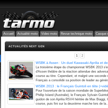
Accueil
Actualité moto
Video moto
Revue technique moto
Casque 
ACTUALITÉS NEXT GEN
1
2
WSBK à Assen : Un duel Kawasaki-Aprilia et de
La troisième étape du championnat WSBK 2013 s'es
d'Assen théâtre de la réaction attendue des adversa
course au titre. Cependant, et malgré une seconde 
Français a consolidé sa position de leader au généra
WSBK 2013 : le Français Guintoli en tête (+vid
Pour l'ouverture de la saison mondiale de Superbi
Phillip Island (Australie), le Français Sylvain Guinto
guidon de son Aprilia RSV4 héritée de Max Biaggi, l
course, puis fini sur la deuxième marche lors de la..