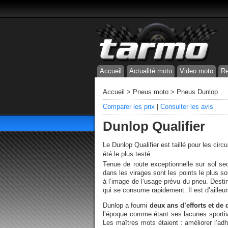
Accueil
Actualité moto
Video moto
Re
Accueil
>
Pneus moto
>
Pneus Dunlop
Comparer les prix
|
Consulter les avis
Dunlop Qualifier
Le Dunlop Qualifier est taillé pour les circui
été le plus testé.
Tenue de route exceptionnelle sur sol sec,
dans les virages sont les points le plus s
à l’image de l’usage prévu du pneu. Desti
qui se consume rapidement. Il est d’ailleurs
Dunlop a fourni
deux ans d’efforts et d
l’époque comme étant ses lacunes sportiv
Les maîtres mots étaient : améliorer l’ad