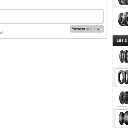
vis
LES 