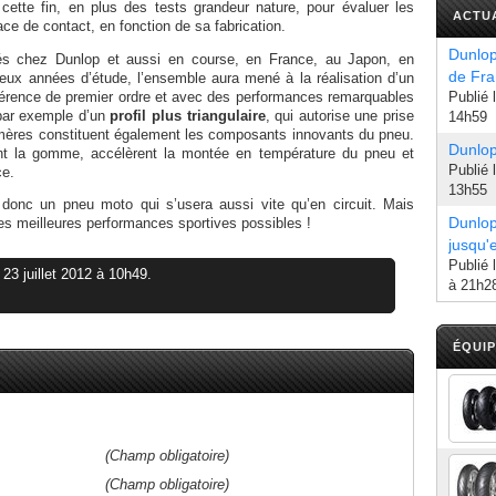
à cette fin, en plus des tests grandeur nature, pour évaluer les
ACTUA
ace de contact, en fonction de sa fabrication.
Dunlop
ués chez Dunlop et aussi en course, en France, au Japon, en
de Fr
ux années d’étude, l’ensemble aura mené à la réalisation d’un
érence de premier ordre et avec des performances remarquables
Publié 
 par exemple d’un
profil plus triangulaire
, qui autorise une prise
14h59
mères constituent également les composants innovants du pneu.
Dunlop
cent la gomme, accélèrent la montée en température du pneu et
Publié 
ce.
13h55
st donc un pneu moto qui s’usera aussi vite qu’en circuit. Mais
Dunlop
les meilleures performances sportives possibles !
jusqu'
Publié 
 23 juillet 2012 à 10h49.
à 21h2
ÉQUI
(Champ obligatoire)
(Champ obligatoire)