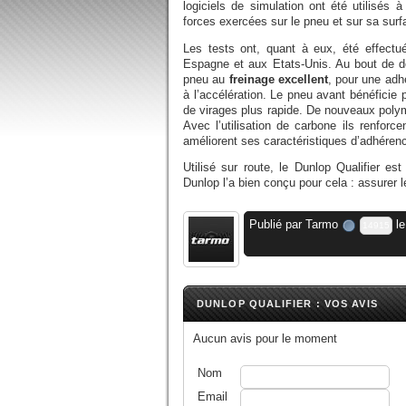
logiciels de simulation ont été utilisés 
forces exercées sur le pneu et sur sa surf
Les tests ont, quant à eux, été effect
Espagne et aux Etats-Unis. Au bout de de
pneu au
freinage excellent
, pour une adh
à l’accélération. Le pneu avant bénéficie
de virages plus rapide. De nouveaux poly
Avec l’utilisation de carbone ils renfor
améliorent ses caractéristiques d’adhéren
Utilisé sur route, le Dunlop Qualifier e
Dunlop l’a bien conçu pour cela : assurer 
Publié par
Tarmo
le
14915
DUNLOP QUALIFIER : VOS AVIS
Aucun avis pour le moment
Nom
Email