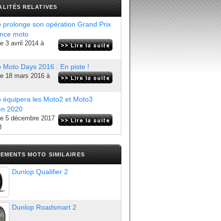
LITÉS RELATIVES
 prolonge son opération Grand Prix
ance moto
le
3 avril 2014 à
 Moto Days 2016 : En piste !
le
18 mars 2016 à
 équipera les Moto2 et Moto3
en 2020
le
5 décembre 2017
8
PEMENTS MOTO SIMILAIRES
Dunlop Qualifier 2
Dunlop Roadsmart 2