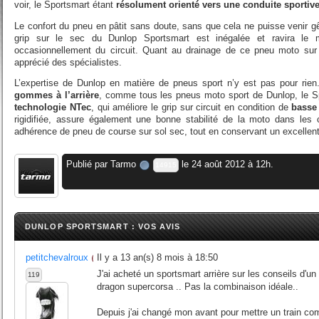
voir, le Sportsmart étant
résolument orienté vers une conduite sportiv
Le confort du pneu en pâtit sans doute, sans que cela ne puisse venir gên
grip sur le sec du Dunlop Sportsmart est inégalée et ravira le m
occasionnellement du circuit. Quant au drainage de ce pneu moto sur 
apprécié des spécialistes.
L’expertise de Dunlop en matière de pneus sport n’y est pas pour rie
gommes à l’arrière
, comme tous les pneus moto sport de Dunlop, le Sp
technologie NTec
, qui améliore le grip sur circuit en condition de
basse
rigidifiée, assure également une bonne stabilité de la moto dans les
adhérence de pneu de course sur sol sec, tout en conservant un excellent g
Publié par
Tarmo
le 24 août 2012 à 12h.
14915
DUNLOP SPORTSMART : VOS AVIS
petitchevalroux
Il y a 13 an(s) 8 mois à 18:50
J'ai acheté un sportsmart arrière sur les conseils d'u
119
dragon supercorsa .. Pas la combinaison idéale..
Depuis j'ai changé mon avant pour mettre un train co