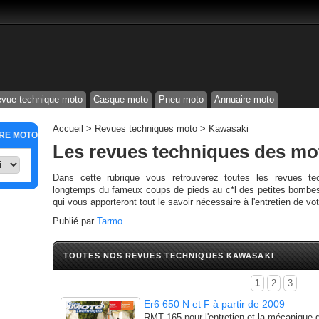
vue technique moto
Casque moto
Pneu moto
Annuaire moto
Accueil
>
Revues techniques moto
>
Kawasaki
TRE MOTO
Les revues techniques des m
Dans cette rubrique vous retrouverez toutes les revues te
longtemps du fameux coups de pieds au c*l des petites bombe
qui vous apporteront tout le savoir nécessaire à l'entretien de vo
Publié par
Tarmo
TOUTES NOS REVUES TECHNIQUES KAWASAKI
1
2
3
Er6 650 N et F à partir de 2009
RMT 165 pour l'entretien et la mécanique 