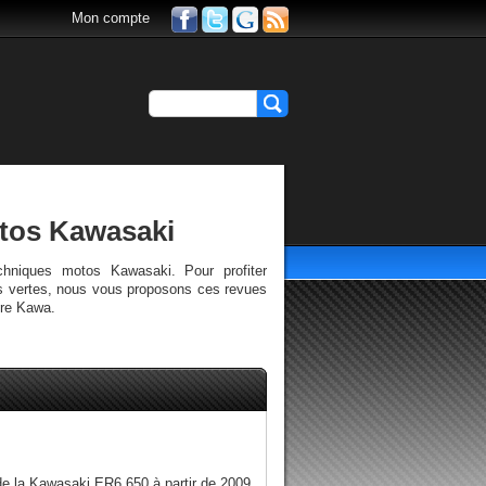
Mon compte
otos Kawasaki
chniques motos Kawasaki. Pour profiter
s vertes, nous vous proposons ces revues
tre Kawa.
de la Kawasaki ER6 650 à partir de 2009