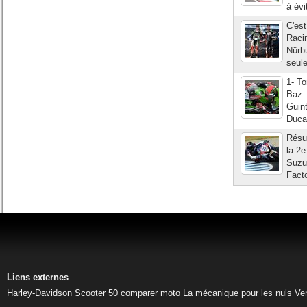
à évi
C'est
Racin
Nürbu
seul
1- T
Baz 
Guint
Duca
Résul
la 2e
Suzu
Facto
Liens externes
Harley-Davidson
Scooter 50
comparer moto
La mécanique pour les nuls
Ve