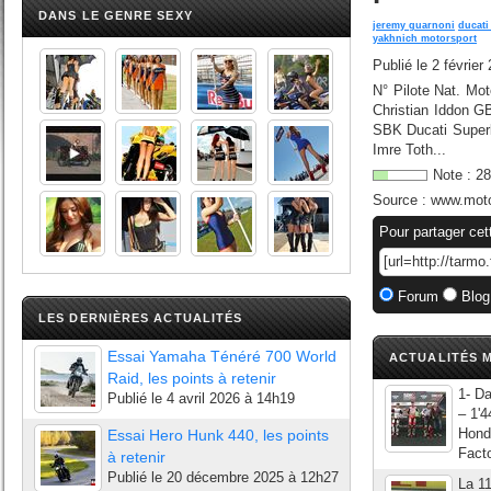
DANS LE GENRE SEXY
jeremy guarnoni
ducati
yakhnich motorsport
Publié le
2 février
N° Pilote Nat. M
Christian Iddon 
SBK Ducati Super
Imre Toth...
Note :
28
Source :
www.moto
Pour partager cet
Forum
Blog
LES DERNIÈRES ACTUALITÉS
Essai Yamaha Ténéré 700 World
ACTUALITÉS M
Raid, les points à retenir
1- D
Publié le
4 avril 2026 à 14h19
– 1'
Hond
Essai Hero Hunk 440, les points
Fact
à retenir
Publié le
20 décembre 2025 à 12h27
La 1