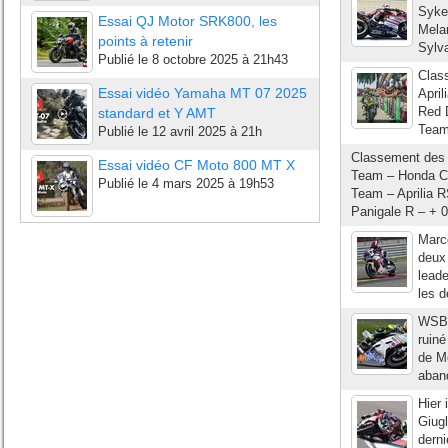
Syke
Essai QJ Motor SRK800, les
Melan
points à retenir
Sylva
Publié le
8 octobre 2025 à 21h43
Class
Essai vidéo Yamaha MT 07 2025
April
Red D
standard et Y AMT
Team
Publié le
12 avril 2025 à 21h
Classement des 
Essai vidéo CF Moto 800 MT X
Team – Honda CB
Publié le
4 mars 2025 à 19h53
Team – Aprilia 
Panigale R – + 0
Marco
deux 
lead
les d
WSBK 
ruiné
de Mo
aband
Hier 
Giugl
derni