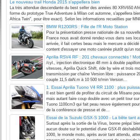
Le nouveau trail Honda 2015 s'appellera bien
La très attendue descendante du best seller des années 80 XRV650 Afri
forme du prototype True Adventure à Milan cet automne, s'appellera bie
Africa Twin", pour être exact). Selon les informations recueillies par MNC
BMW R1200RS : Fille de l'R Moto Station
Pour la présentation presse nationale de sa nouve
France nous avait donné rendez-vous dans ses loca
arrivée, il fait certes beau mais le mercure a décidé
content d'essayer une moto carénée plutôt qu'un road
Aprilia RSV4 RF : 201 chevaux connectés ! Mot
/cyl., injection électronique 48 mm à double papillons
vitesses, Aprilia Quick Shift, ride by wire et trois 
transmission par chaîne Version libre : puissance 2
couple 11,5 daN.m à 10 500 tr/min Version...
1. Essai Aprilia Tuono V4 RR 1100 : plus puiss
Il est bien gentil de profiter du circuit de Misano po
mais autant faire coup double avec un petit tour sur 
Tuono 1100cm3 qui fait peau neuve également pour 20
de la conférence de presse et de...
Essai de la Suzuki GSX-S 1000 - La bête tant a
Surtout après la sortie de la Virus, bonne prépa' bie
aucun doute sur le potentiel d'une GSX-R déshabil
1000, le monde moto, après avoir tant attendu, atten