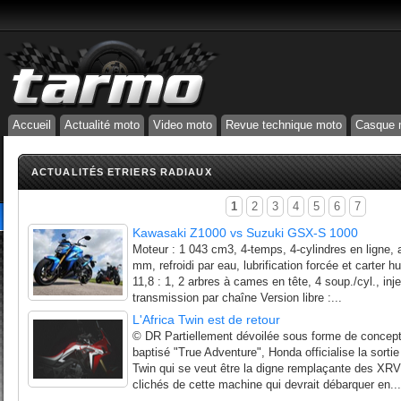
Accueil
Actualité moto
Video moto
Revue technique moto
Casque 
ACTUALITÉS ETRIERS RADIAUX
1
2
3
4
5
6
7
Kawasaki Z1000 vs Suzuki GSX-S 1000
Moteur : 1 043 cm3, 4-temps, 4-cylindres en ligne
mm, refroidi par eau, lubrification forcée et carter
11,8 : 1, 2 arbres à cames en tête, 4 soup./cyl., inj
transmission par chaîne Version libre :...
L'Africa Twin est de retour
© DR Partiellement dévoilée sous forme de concep
baptisé "True Adventure", Honda officialise la sorti
Twin qui se veut être la digne remplaçante des XRV 
clichés de cette machine qui devrait débarquer en...