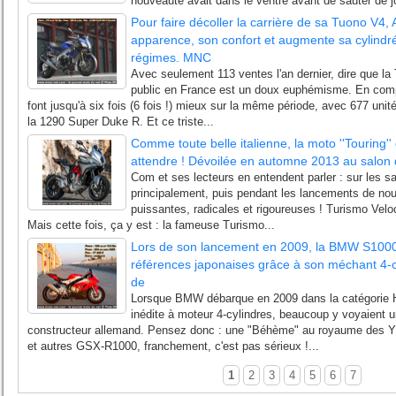
nouveauté avait dans le ventre avant de sauter de joi
Pour faire décoller la carrière de sa Tuono V4, 
apparence, son confort et augmente sa cylindr
régimes. MNC
Avec seulement 113 ventes l'an dernier, dire que l
public en France est un doux euphémisme. En compa
font jusqu'à six fois (6 fois !) mieux sur la même période, avec 677 uni
la 1290 Super Duke R. Et ce triste...
Comme toute belle italienne, la moto ''Touring''
attendre ! Dévoilée en automne 2013 au salon 
Com et ses lecteurs en entendent parler : sur les s
principalement, puis pendant les lancements de nou
puissantes, radicales et rigoureuses ! Turismo Veloce 
Mais cette fois, ça y est : la fameuse Turismo...
Lors de son lancement en 2009, la BMW S1000
références japonaises grâce à son méchant 4-cy
de
Lorsque BMW débarque en 2009 dans la catégorie 
inédite à moteur 4-cylindres, beaucoup y voyaient u
constructeur allemand. Pensez donc : une "Béhème" au royaume des
et autres GSX-R1000, franchement, c'est pas sérieux !...
1
2
3
4
5
6
7