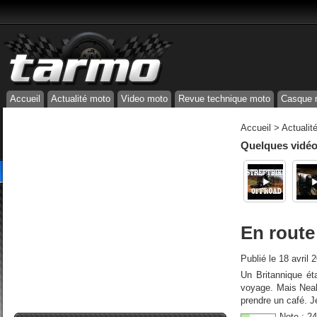
Accueil
Actualité moto
Video moto
Revue technique moto
Casque 
Accueil
>
Actualit
Quelques vidéos
En route
Publié le
18 avril 
Un Britannique éta
voyage. Mais Neal
prendre un café. Je
Note :
24