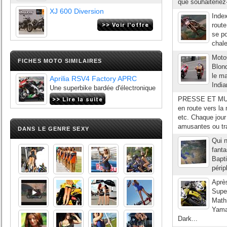
que souhaiteriez
XJ 600 Diversion
Index
rout
se po
chale
Moto
FICHES MOTO SIMILAIRES
Blond
le ma
Aprilia RSV4 Factory APRC
India
Une superbike bardée d'électronique
PRESSE ET MULT
en route vers la
etc. Chaque jour 
amusantes ou tra
DANS LE GENRE SEXY
Qui n
fanta
Bapti
périp
Aprè
Super
Math
Yama
Dark...