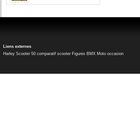
Liens externes
Harley
Scooter 50
comparatif scooter
Figures BMX
Moto occasion