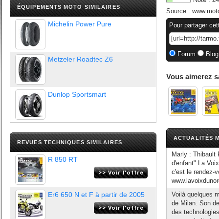
ÉQUIPEMENTS MOTO SIMILAIRES
Source :
www.moto
Michelin Power Pure
Pour partager cet
Forum
Blog
Metzeler Roadtec Z6
Vous aimerez s
Dunlop Sportsmart
ACTUALITÉS M
REVUES TECHNIQUES SIMILAIRES
Marly : Thibault
R 850 RT
d'enfant" La Voi
c'est le rendez-v
www.lavoixdunord.
Er6 650 N et F à partir de 2005
Voilà quelques m
de Milan. Son de
des technologies