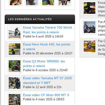
Essai
Alei
impo
d'ess
LES DERNIÈRES ACTUALITÉS
Par A
Argen
Essai Yamaha Ténéré 700 World
prépa
Raid, les points à retenir
cami
Publié le
4 avril 2026 à 14h19
Par D
Essai Hero Hunk 440, les points
Louis
à retenir
de Su
Publié le
20 décembre 2025 à 12h27
Dung
Essai QJ Motor SRK800, les
points à retenir
Publié le
8 octobre 2025 à 21h43
Essai vidéo Yamaha MT 07 2025
standard et Y AMT
Publié le
12 avril 2025 à 21h
Essai vidéo CF Moto 800 MT X
Publié le
4 mars 2025 à 19h53